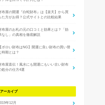
財布屋の開運『白蛇財布』は【楽天】から買
った方がお得？公式サイトとの比較結果
財布屋のお札の元の口コミと効果とは？「効
果なし」の真相を徹底解説
【ボロい財布はNG】開運に良い財布の買い替
え時期とは？
財布屋直伝！風水にも開運にもいい古い財布
の処分の仕方4選
アーカイブ
2019年12月