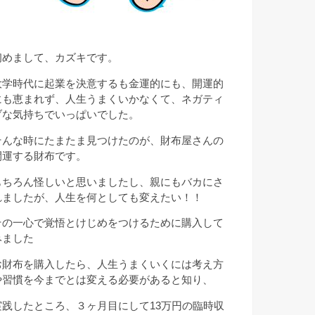
初めまして、カズキです。
大学時代に起業を決意するも金運的にも、開運的
にも恵まれず、人生うまくいかなくて、ネガティ
ブな気持ちでいっぱいでした。
そんな時にたまたま見つけたのが、財布屋さんの
開運する財布です。
もちろん怪しいと思いましたし、親にもバカにさ
れましたが、人生を何としても変えたい！！
その一心で覚悟とけじめをつけるために購入して
みました
お財布を購入したら、人生うまくいくには考え方
や習慣を今までとは変える必要があると知り、
実践したところ、３ヶ月目にして13万円の臨時収